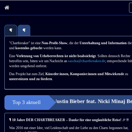
"Chartbreaker" ist eine
Non-Profit-Show
, die der
Unterhaltung und Information
die
und
kostenlos gebucht
werden kann.
Eine
Verletzung von Urheberrechten ist nicht beabsichtigt
. Sollten dennoch Rechte
betroffen sein, bitten wir um Nachricht an
sascha@chartbreaker.de
; entsprechende Inh
werden umgehend entfernt.
Das Projekt hat zum Ziel,
Künstler:innen, Komponist:innen und Mitwirkende
zu
unterstützen und zu fördern
.
#1 – Justin Bieber feat. Nicki Minaj ​Bea
Top 3 aktuell
🎙️
10 Jahre DER CHARTBREAKER – Danke für eine unglaubliche Reise!
🎉🥂
Was 2016 mit einer Idee, viel Leidenschaft und der Liebe zu den Charts begonnen hat,