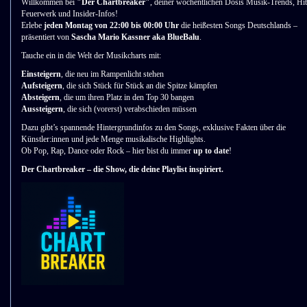
Willkommen bei
"Der Chartbreaker"
, deiner wöchentlichen Dosis Musik-Trends, Hit
Feuerwerk und Insider-Infos!
Erlebe
jeden Montag von 22:00 bis 00:00 Uhr
die heißesten Songs Deutschlands –
präsentiert von
Sascha Mario Kassner aka BlueBalu
.
Tauche ein in die Welt der Musikcharts mit:
Einsteigern
, die neu im Rampenlicht stehen
Aufsteigern
, die sich Stück für Stück an die Spitze kämpfen
Absteigern
, die um ihren Platz in den Top 30 bangen
Aussteigern
, die sich (vorerst) verabschieden müssen
Dazu gibt’s spannende Hintergrundinfos zu den Songs, exklusive Fakten über die
Künstler:innen und jede Menge musikalische Highlights.
Ob Pop, Rap, Dance oder Rock – hier bist du immer
up to date
!
Der Chartbreaker – die Show, die deine Playlist inspiriert.