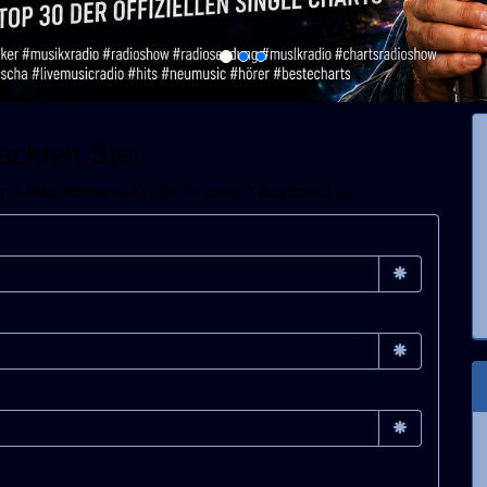
achten Sie:
er
E-Mail Adresse
und füllen Sie dieses
*
Eingabefeld aus.