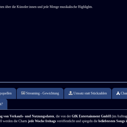
ten über die Künstler:innen und jede Menge musikalische Highlights.
squellen
Streaming - Gewichtung
Umsatz statt Stückzahlen
Cha
t?
g von Verkaufs- und Nutzungsdaten
, die von der
GfK Entertainment GmbH
(im Auftrag
0 werden die Charts
jede Woche freitags
veröffentlicht und spiegeln die
beliebtesten Songs 