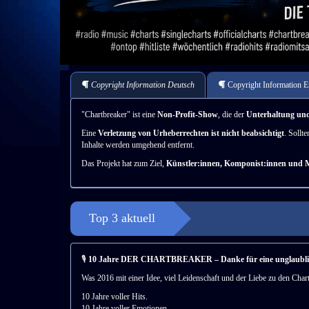
Copyright Information Deutsch
Copyright Information E
"Chartbreaker" ist eine
Non-Profit-Show
, die der
Unterhaltung un
Eine
Verletzung von Urheberrechten ist nicht beabsichtigt
. Sollt
Inhalte werden umgehend entfernt.
Das Projekt hat zum Ziel,
Künstler:innen, Komponist:innen und 
Top 3 aktuell
🎙️
10 Jahre DER CHARTBREAKER – Danke für eine unglaublic
Was 2016 mit einer Idee, viel Leidenschaft und der Liebe zu den C
10 Jahre voller Hits.
10 Jahre voller Emotionen.