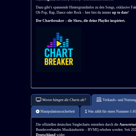
Dazu gibt’s spannende Hintergrundinfos zu den Songs, exklusive Fak
Ob Pop, Rap, Dance oder Rock – hier bist du immer
up to date
!
Der Chartbreaker – die Show, die deine Playlist inspiriert.
Wovon hängen die Charts ab?
Verkaufs- und Nutzung
Manipulationssicherheit
Was zählt für einen Nummer-1-Hi
Die offiziellen deutschen Singlecharts entstehen durch die
Auswertun
Bundesverbandes Musikindustrie – BVMI) erhoben werden. Seit 202
Deutschland
wider.