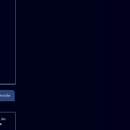
rtwoche
 des
in