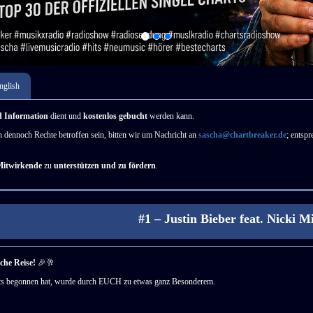
nglish
d Information
dient und
kostenlos gebucht
werden kann.
en dennoch Rechte betroffen sein, bitten wir um Nachricht an
sascha@chartbreaker.de
; entsp
Mitwirkende
zu
unterstützen und zu fördern
.
#1 – Justin Bieber feat. Nicki Minaj ​
he Reise!
🎉🥂
harts begonnen hat, wurde durch EUCH zu etwas ganz Besonderem.