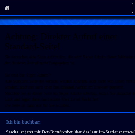
Achtung: Direkter Aufruf einer
Standard-Seite!
Sie versuchen eine Seite aufzurufen, die vom Super Admin dieser Webseite 
den direkten Aufruf nicht freigegeben ist.
Sie sind der Super Admin?
Alle Standard Seite die verlinkt werden könnten, aber nicht von Ihnen verli
wurden, sind nun auch über den direkten Aufruf im Browser gesperrt.
Möchten Sie an dieser Seite als Super Admin arbeiten, setzen Sie zunächst d
Link und legen dann das höchste User Level Recht fest.
Die Seite ist dann nur für Sie sichtbar.
Ich bin buchbar:
Sascha ist jetzt mit
Der Chartbreaker
über das laut.fm-Stationsnetzwer